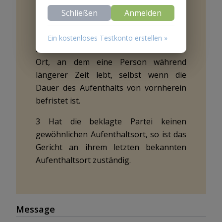
1 Hat die beklagte Partei keinen
Schließen
Anmelden
Wohnsitz, so ist das Gericht an ihrem
gewöhnlichen Aufenthaltsort zuständig.
Ein kostenloses Testkonto erstellen »
2 Gewöhnlicher Aufenthaltsort ist der
Ort, an dem eine Person während
längerer Zeit lebt, selbst wenn die
Dauer des Aufenthalts von vornherein
befristet ist.
3 Hat die beklagte Partei keinen
gewöhnlichen Aufenthaltsort, so ist das
Gericht an ihrem letzten bekannten
Aufenthaltsort zuständig.
Message