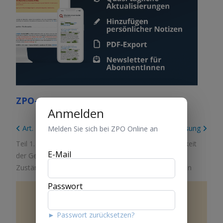
ZPO-ONLINE ENTDECKEN
Anmelden
Art. 10 Wohnsitz und Sitz
Art. 12 Niederlassung
Melden Sie sich bei ZPO Online an
Teil 1. Allgemeine Bestimmungen
/
Titel 2. Zuständigkeit
E-Mail
der Gerichte und Ausstand
/
Kapitel 2. Örtliche
Zuständigkeit
/
Abschnitt 1. Allgemeine Bestimmungen
Passwort
Art.
11
Aufenthaltsort
► Passwort zurücksetzen?