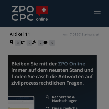
Artikel 11
Am 17.04.2013 aktualisiert
3
0
2
0