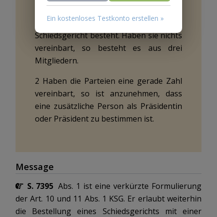
1 Die Parteien können frei vereinbaren,
Ein kostenloses Testkonto erstellen »
aus wie vielen Mitgliedern das
Schiedsgericht besteht. Haben sie nichts
vereinbart, so besteht es aus drei
Mitgliedern.
2 Haben die Parteien eine gerade Zahl
vereinbart, so ist anzunehmen, dass
eine zusätzliche Person als Präsidentin
oder Präsident zu bestimmen ist.
Message
S. 7395
Abs. 1 ist eine verkürzte Formulierung
der Art. 10 und 11 Abs. 1 KSG. Er erlaubt weiterhin
die Bestellung eines Schiedsgerichts mit einer