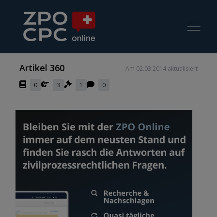
Artikel 360
Am 02.03.2014 aktualisiert
0
3
1
0