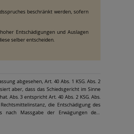
edsspruches beschränkt werden, sofern
u hoher Entschädigungen und Auslagen
iese selber entscheiden.
passung abgesehen, Art. 40 Abs. 1 KSG.
Abs. 2
siert aber, dass das Schiedsgericht im Sinne
hat.
Abs. 3
entspricht Art. 40 Abs. 2 KSG.
Abs.
 Rechtsmittelinstanz, die Entschädigung des
 dies nach Massgabe der Erwägungen dem
n zum geleisteten Aufwand).