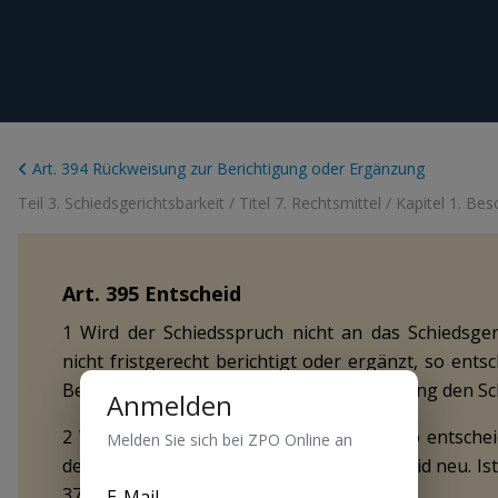
Art. 394 Rückweisung zur Berichtigung oder Ergänzung
Teil 3. Schiedsgerichtsbarkeit
/
Titel 7. Rechtsmittel
/
Kapitel 1. Be
Art.
395
Entscheid
1 Wird der Schiedsspruch nicht an das Schiedsge
nicht fristgerecht berichtigt oder ergänzt, so ents
Beschwerde und hebt bei deren Gutheissung den Sc
Anmelden
2 Wird der Schiedsspruch aufgehoben, so entsche
Melden Sie sich bei ZPO Online an
der Erwägungen im Rückweisungsentscheid neu. Ist es
371 anwendbar.
E-Mail