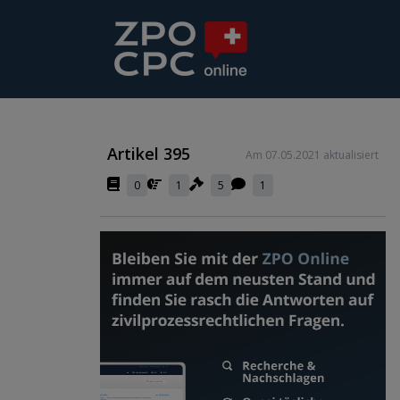
Artikel 395
Am 07.05.2021 aktualisiert
0
1
5
1