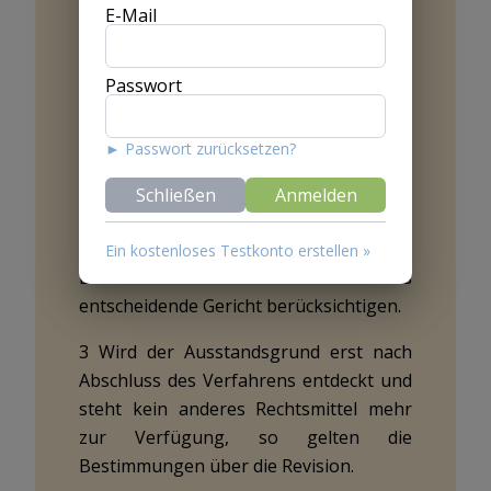
E-Mail
1 Amtshandlungen, an denen eine zum
Ausstand verpflichtete Gerichtsperson
Passwort
mitgewirkt hat, sind aufzuheben und zu
wiederholen, sofern dies eine Partei
innert zehn Tagen verlangt, nachdem
► Passwort zurücksetzen?
sie vom Ausstandsgrund Kenntnis
Schließen
Anmelden
erhalten hat.
2 Nicht wiederholbare
Ein kostenloses Testkonto erstellen »
Beweismassnahmen darf das
entscheidende Gericht berücksichtigen.
3 Wird der Ausstandsgrund erst nach
Abschluss des Verfahrens entdeckt
und
steht kein anderes Rechtsmittel mehr
zur Verfügung,
so gelten die
Bestimmungen über die Revision.