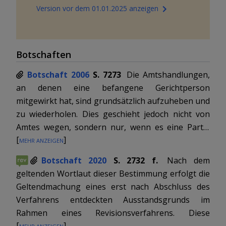
Version vor dem 01.01.2025 anzeigen
Botschaften
Botschaft 2006
S. 7273
Die Amtshandlungen,
an denen eine befangene Gerichtperson
mitgewirkt hat, sind grundsätzlich aufzuheben und
zu wiederholen. Dies geschieht jedoch nicht von
Amtes wegen, sondern nur, wenn es eine Partei
[
Mehr anzeigen
]
innert 5 Tagen seit Kenntnis des
Ausstandsgrundes beantragt (
Abs. 1
). Eine
Botschaft 2020
S. 2732 f.
Nach dem
besondere Regelung gilt für nicht wiederholbare
geltenden Wortlaut dieser Bestimmung erfolgt die
Beweisabnahmen: Sie bleiben im Interesse der
Geltendmachung eines erst nach Abschluss des
materiellen Wahrheitsfindung von der Aufhebung
Verfahrens entdeckten Ausstandsgrunds im
verschont (
Abs. 2
). Ihrem allenfalls verminderten
Rahmen eines Revisionsverfahrens. Diese
Beweiswert kann im Rahmen der freien
[
Mehr anzeigen
]