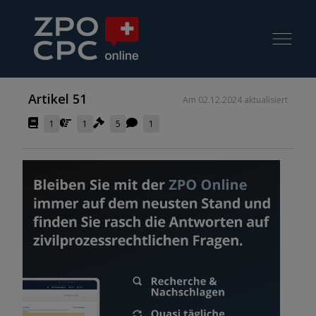
Artikel 51
Am 02.12.2024 aktualisiert
1
1
5
1