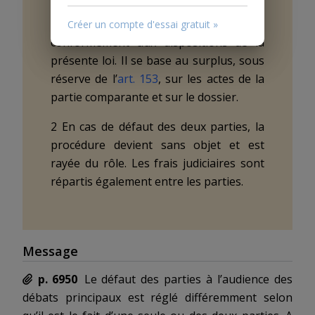
tribunal statue sur la base des actes qui
ont, le cas échéant, été accomplis
Créer un compte d'essai gratuit »
conformément aux dispositions de la
présente loi. Il se base au surplus, sous
réserve de l’
art. 153
, sur les actes de la
partie comparante et sur le dossier.
2 En cas de défaut des deux parties, la
procédure devient sans objet et est
rayée du rôle. Les frais judiciaires sont
répartis également entre les parties.
Message
p. 6950
Le
défaut
des parties à l’audience des
débats principaux est réglé différemment selon