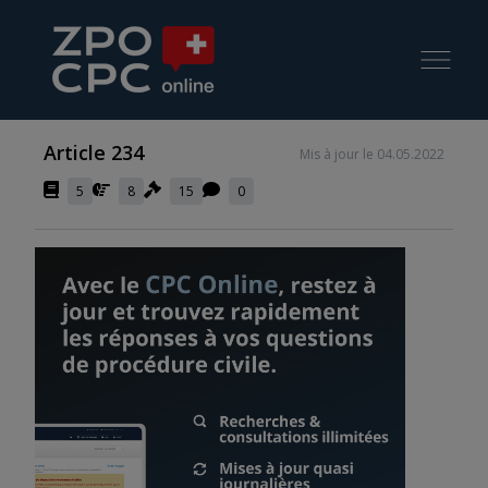
Article 234
Mis à jour le 04.05.2022
5
8
15
0