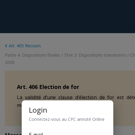
Art. 405 Recours
Partie 4. Dispositions finales
/
Titre 3. Dispositions transitoires
/
Ch
2008
Art.
406
Election de for
La validité d’une clause d’élection de for est dé
moment de son adoption.
Login
Connectez-vous au CPC annoté Online
E-mail