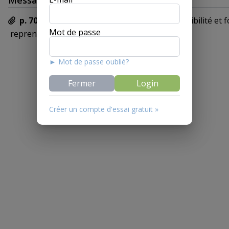
Message
p. 7013
En ce qui concerne la validité (admissibilité et
Mot de passe
reprend le droit en vigueur (voir art. 39 LFors).
► Mot de passe oublié?
Fermer
Login
Créer un compte d'essai gratuit »