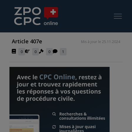
Article 407e
Mis à jour le 25.11.2024
0
0
0
1