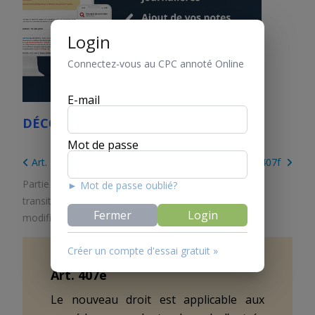
Login
Connectez-vous au CPC annoté Online
E-mail
DÉCOUVREZ LE CPC ONLINE
Mot de passe
Art. 407d
Art. 407f
Partie 4. Dispositions finales
/
Titre 3. Dispositions
► Mot de passe oublié?
transitoires
/
Chapitre 6. Disposition transitoire de la
Fermer
Login
modification du 25 septembre 2020
Créer un compte d'essai gratuit »
Art.
407e
Le nouveau droit est applicable aux