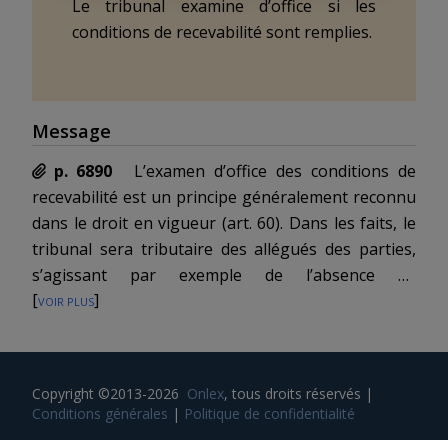
Le tribunal examine d’office si les
conditions de recevabilité sont remplies.
Message
p. 6890
L’examen d’office des conditions de
recevabilité est un principe généralement reconnu
dans le droit en vigueur (
art. 60
). Dans les faits, le
tribunal sera tributaire des allégués des parties,
s’agissant par exemple de l’absence de
[
voir plus
]
litispendance préexistante ou d’autorité de la
chose jugée. Il n’est pas nécessaire de régler les
détails de la procédure d’examen de la recevabilité,
comme cela a été requis lors de la procédure de
Copyright ©2013-2026
Onlex
, tous droits réservés
|
consultation. Le juge examinera toujours la
Conditions générales
|
Politique de confidentialité
recevabilité d’entrée de cause et, si nécessaire, à