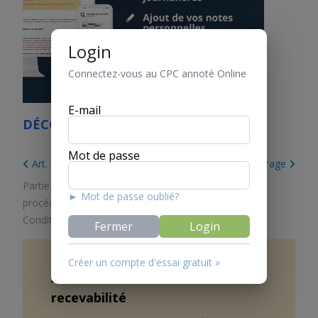
Login
Connectez-vous au CPC annoté Online
E-mail
DÉCOUVREZ LE CPC ONLINE
Mot de passe
Art. 59 Principe
Art. 61 Convention d’arbitrage
Partie 1. Dispositions générales
/
Titre 3. Principes de
► Mot de passe oublié?
procédure et conditions de recevabilité
/
Chapitre 2.
Conditions de recevabilité
Fermer
Login
Créer un compte d'essai gratuit »
Art.
60
Examen des conditions de
recevabilité