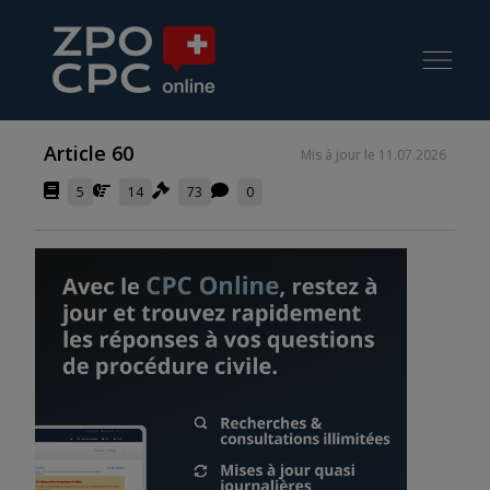
Article 60
Mis à jour le 11.07.2026
5
14
73
0