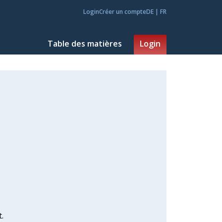
Login
Créer un compte
DE
|
FR
Table des matières
Login
.