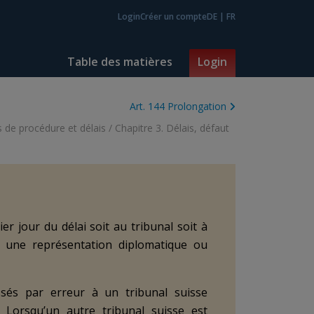
Login
Créer un compte
DE
|
FR
Table des matières
Login
Art. 144 Prolongation
s de procédure et délais
/
Chapitre 3. Délais, défaut
er jour du délai soit au tribunal soit à
 à une représentation diplomatique ou
ssés par erreur à un tribunal suisse
 Lorsqu’un autre tribunal suisse est