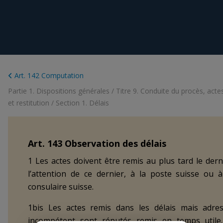
Art. 142 Computation
Partie 1. Dispositions générales
/
Titre 9. Conduite du procès, acte
et restitution
/
Section 1. Délais
Art.
143
Observation des délais
1 Les actes doivent être remis au plus tard le derni
l’attention de ce dernier, à la poste suisse ou
consulaire suisse.
1bis Les actes remis dans les délais mais adre
incompétent sont réputés remis en temps utile.