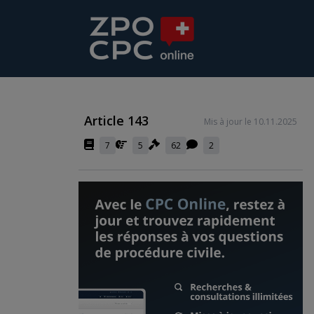
Article 143
Mis à jour le 10.11.2025
7
5
62
2