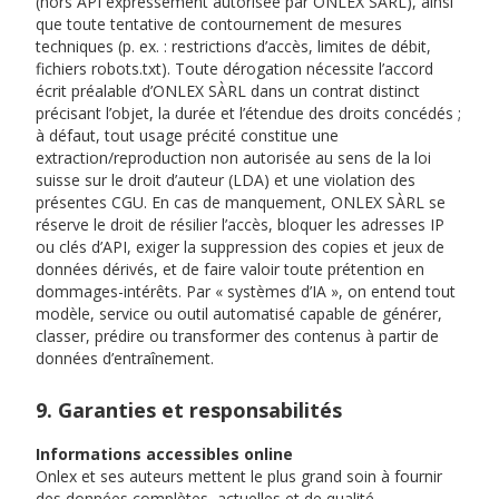
(hors API expressément autorisée par ONLEX SÀRL), ainsi
que toute tentative de contournement de mesures
techniques (p. ex. : restrictions d’accès, limites de débit,
fichiers robots.txt). Toute dérogation nécessite l’accord
écrit préalable d’ONLEX SÀRL dans un contrat distinct
précisant l’objet, la durée et l’étendue des droits concédés ;
à défaut, tout usage précité constitue une
extraction/reproduction non autorisée au sens de la loi
suisse sur le droit d’auteur (LDA) et une violation des
présentes CGU. En cas de manquement, ONLEX SÀRL se
réserve le droit de résilier l’accès, bloquer les adresses IP
ou clés d’API, exiger la suppression des copies et jeux de
données dérivés, et de faire valoir toute prétention en
dommages-intérêts. Par « systèmes d’IA », on entend tout
modèle, service ou outil automatisé capable de générer,
classer, prédire ou transformer des contenus à partir de
données d’entraînement.
9. Garanties et responsabilités
Informations accessibles online
Onlex et ses auteurs mettent le plus grand soin à fournir
des données complètes, actuelles et de qualité.