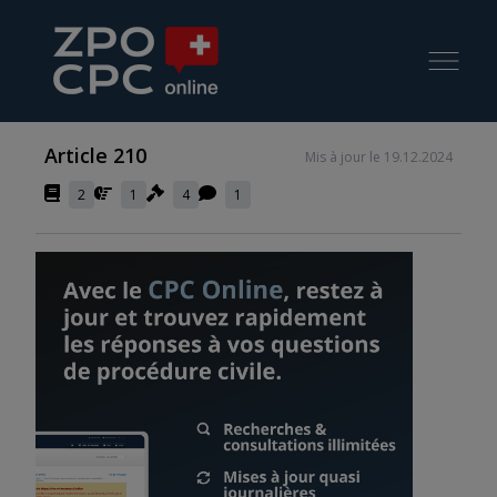
Article 210
Mis à jour le 19.12.2024
2
1
4
1