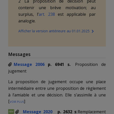
2 La proposition de décision peut
contenir une brève motivation; au
surplus, l’
art. 238
est applicable par
analogie.
Afficher la version antérieure au 01.01.2025
Messages
Message 2006
p. 6941 s.
Proposition de
jugement
La proposition de jugement occupe une
place
intermédiaire
entre une proposition de règlement
à l’amiable et une décision. Elle s’assimile à une
[
voir plus
]
proposition de règlement à l’amiable dans la
mesure où chaque partie peut la refuser librement.
Message 2020
p. 2632 s
:
Remplacement