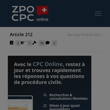
Article 212
Mis à jour le 02.03.2026
2
1
35
2