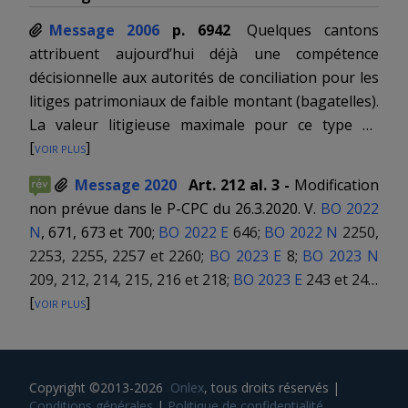
Message 2006
p. 6942
Quelques cantons
attribuent aujourd’hui déjà une compétence
décisionnelle aux autorités de conciliation pour les
litiges patrimoniaux de faible montant (bagatelles).
La valeur litigieuse maximale pour ce type de
[
voir plus
]
décision est cependant très variable (p. ex. jusqu’à
300 francs à NW, ZG et SO, jusqu’à 500 francs à ZH,
Message 2020
Art. 212 al. 3 -
Modification
SZ, BL et TG, et jusqu’à 2000 francs au TI). Le
non prévue dans le P-CPC du 26.3.2020. V.
BO 2022
projet fixe uniformément la limite de la valeur
N
, 671, 673 et 700;
BO 2022 E
646;
BO 2022 N
2250,
litigieuse à 2000 francs (
al. 1
). Jusqu’à cette limite de
2253, 2255, 2257 et 2260;
BO 2023 E
8;
BO 2023 N
valeur et en cas d’échec de la conciliation, l’autorité
209, 212, 214, 215, 216 et 218;
BO 2023 E
243 et 244;
de conciliation agit comme une véritable juridiction
[
voir plus
]
BO 2023 N
527 et 529 s.
de première instance. Mais cette transformation
en organe de juridiction n’intervient que sur
requête
du demandeur. En l’absence de requête,
l’autorité de conciliation n’est pas habilitée à
Copyright ©2013-2026
Onlex
, tous droits réservés
|
Conditions générales
|
Politique de confidentialité