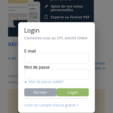
Login
Connectez-vous au CPC annoté Online
DÉCOUVREZ LE CPC ONLINE
E-mail
Art. 239 Communication aux parties et motivation
Art. 241 Transaction, acquiescement et désistement
Mot de passe
d’action
Partie 2. Dispositions spéciales
/
Titre 3. Procédure
► Mot de passe oublié?
ordinaire
/
Chapitre 5. Décision
Fermer
Login
Art.
240
Communication et
Créer un compte d'essai gratuit »
publication de la décision