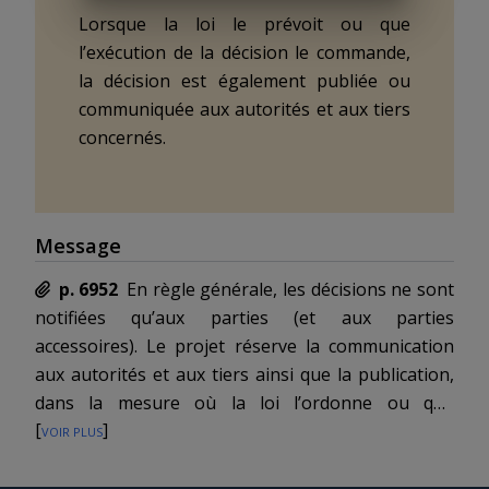
Lorsque la loi le prévoit ou que
l’exécution de la décision le commande,
la décision est également publiée ou
communiquée aux autorités et aux tiers
concernés.
Message
p. 6952
En règle générale, les décisions ne sont
notifiées qu’aux parties (et aux parties
accessoires). Le projet réserve la communication
aux autorités et aux tiers ainsi que la publication,
dans la mesure où la loi l’ordonne ou que
[
voir plus
]
l’exécution le commande (
art. 240
; voir p. ex. les
art.
28
a
al. 2 CC
,
40
et
42 OEC
,
60 al. 3 LBI
ou
176 LP
).
L’avant-projet déterminait au surplus le moment