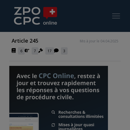
Article 245
Mis à jour le 04.04.2025
6
7
17
3