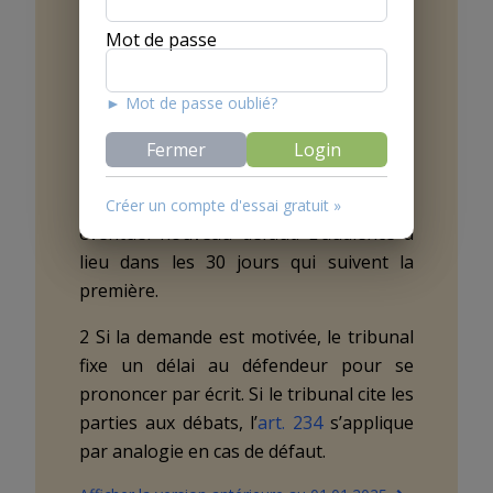
1 Si la demande n’est pas motivée, le
Mot de passe
tribunal la notifie au défendeur et cite
les parties aux débats. Si une partie fait
► Mot de passe oublié?
défaut aux débats, le tribunal
reconvoque sans retard une seule fois
Fermer
Login
l’audience en attirant l’attention des
parties sur les conséquences d’un
Créer un compte d'essai gratuit »
éventuel nouveau défaut. L’audience a
lieu dans les 30 jours qui suivent la
première.
2 Si la demande est motivée, le tribunal
fixe un délai au défendeur pour se
prononcer par écrit. Si le tribunal cite les
parties aux débats, l’
art. 234
s’applique
par analogie en cas de défaut.