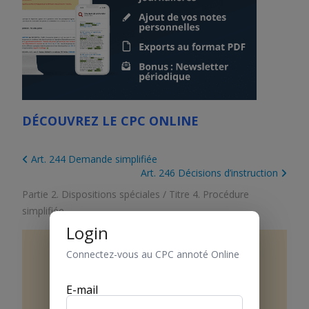
DÉCOUVREZ LE CPC ONLINE
Art. 244 Demande simplifiée
Art. 246 Décisions d’instruction
Partie 2. Dispositions spéciales
/
Titre 4. Procédure
simplifiée
Login
Connectez-vous au CPC annoté Online
Art.
245
Citation à l’audience et
déterminations de la partie
E-mail
adverse