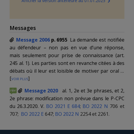
Afficher la version antérieure au 01.01.2025
Messages
Message 2006
p. 6955
La demande est notifiée
au défendeur – non pas en vue d’une réponse,
mais seulement pour prise de connaissance (
art.
245 al. 1
). Les parties sont en revanche citées à des
débats où il leur est loisible de motiver par oral la
[
voir plus
]
demande et la réponse. La phase procédurale des
allégations peut ainsi se dérouler complètement
Message 2020
al. 1, 2e et 3e phrases, et 2,
par oral. Ces simplifications ne constituent que des
2e phrase: m
odification non prévue dans le P-CPC
options pour le demandeur. Celui-ci reste libre de
du 26.3.2020. V.
BO 2021 E 684
;
BO 2022 N
706 et
déposer une demande écrite, complète et motivée
707;
BO 2022 E
647;
BO 2022 N
2254 et 2261.
(
art. 221
). La procédure simplifiée débute alors
comme la procédure ordinaire: un délai est imparti
au défendeur pour déposer une réponse écrite (et