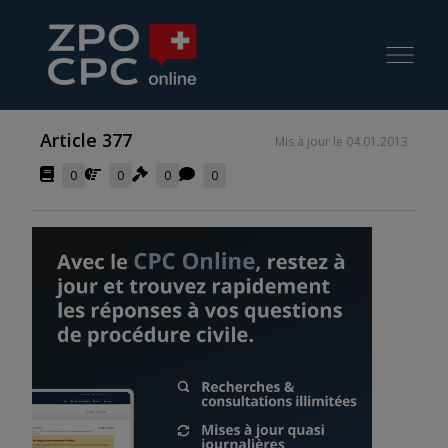
Article 377
Mis à jour le 04.01.2013
0
0
0
0