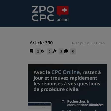
Article 390
Mis à jour le 30.11.2025
2
5
3
0