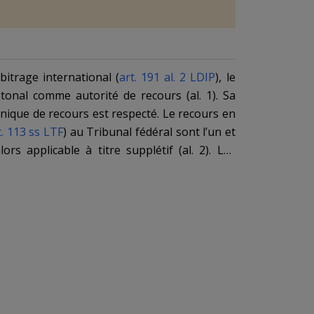
bitrage international (
art. 191 al. 2 LDIP
), le
cantonal comme autorité de recours (
al. 1
). Sa
unique de recours
est respecté. Le recours en
t. 113 ss LTF
) au Tribunal fédéral sont l’un et
ors applicable à titre supplétif (
al. 2
). Les
is pourront par exemple s’appliquer.