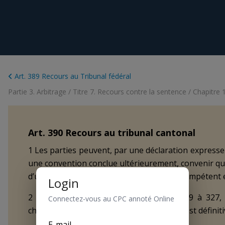
Art. 389 Recours au Tribunal fédéral
Partie 3. Arbitrage
/
Titre 7. Recours contre la sentence
/
Chapitre 
Art.
390
Recours au tribunal cantonal
1 Les parties peuvent, par une déclaration expresse
une convention conclue ultérieurement, convenir que 
d’un recours devant le tribunal cantonal compétent en 
Login
2 La procédure est régie par les art. 319 à 327, 
Connectez-vous au CPC annoté Online
chapitre. La décision du tribunal cantonal est définiti
E-mail