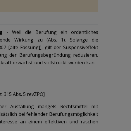
g
- Weil die Berufung ein ordentliches
ebende Wirkung zu (
Abs. 1
). Solange die
07 [alte Fassung]), gilt der Suspensiveffekt
ang der Berufungsbegründung reduzieren,
kraft erwächst und vollstreckt werden kann.
. Der Suspensiveffekt schiebt sowohl die
nn die Rechtsmittelinstanz die vorzeitige
 nicht rechtskräftiger Entscheid vollstreckt
etwa beim Rechtsschutz in klaren Fällen (
Art.
. 315 Abs. 5 revZPO
]
ässig, wodurch der Entscheid trotz fehlender
iner Ausfällung mangels Rechtsmittel mit
. 79 E-SchKG, Ziff. 17 des Anhangs). Die damit
dsätzlich bei fehlender Berufungsmöglichkeit
teresse eines zeitgerechten Rechtsschutzes.
 Interesse an einem effektiven und raschen
steilnehmerinnen und -teilnehmer kann die
s das entscheidende Gericht insofern zu Hilfe