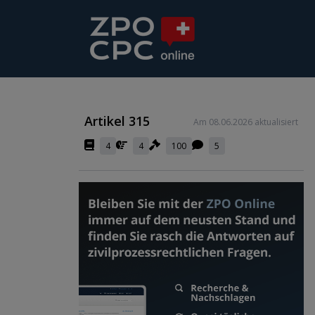
Artikel 315
Am 08.06.2026 aktualisiert
4
4
100
5