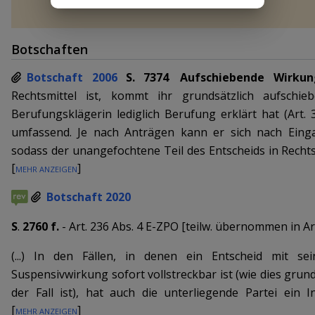
Botschaften
Botschaft 2006
S. 7374
Aufschiebende Wirkun
Rechtsmittel ist, kommt ihr grundsätzlich aufschi
Berufungsklägerin lediglich Berufung erklärt hat (Art. 3
umfassend. Je nach Anträgen kann er sich nach Eing
sodass der unangefochtene Teil des Entscheids in Rechts
[
Mehr anzeigen
]
Diese
Teilrechtskraft
entspricht modernem Prozessrecht
Rechtskraft
wie auch die
Vollstreckbarkeit
auf. Doch ka
Botschaft 2020
Vollstreckung bewilligen, so dass auch ein formell noch
werden darf (
Abs. 2
). Die sofortige Vollstreckung kann 
S
.
2760 f.
-
Art. 236 Abs. 4 E-ZPO
[
teilw
.
übernommen in Art
257
) angebracht sein. Auch für ein
Geldurteil
ist sie zul
(...) In den Fällen, in denen ein Entscheid mit se
Rechtskraft zur definitiven Rechtsöffnung führt (vgl. Art
Suspensivwirkung sofort vollstreckbar ist (wie dies grun
verbundene Erleichterung der Vollstreckung liegt im In
der Fall ist), hat auch die unterliegende Partei ein
Entsprechend der Forderung einzelner Vernehmlassung
[
Mehr anzeigen
]
Rechtsschutz und damit daran, dass ihr auf Antrag bereit