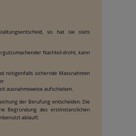
altungsentscheid, so hat sie stets
dergutzumachender Nachteil droht, kann
 und nötigenfalls sichernde Massnahmen
er
rkeit ausnahmsweise aufschieben.
reichung der Berufung entscheiden. Die
ne Begründung des erstinstanzlichen
unbenutzt abläuft.