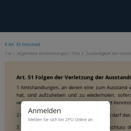
Art. 50 Entscheid
Teil 1. Allgemeine Bestimmungen
/
Titel 2. Zuständigkeit der Geri
Art.
51
Folgen der Verletzung der Ausstand
1 Amtshandlungen, an denen eine zum Ausstand ve
hat, sind aufzuheben und zu wiederholen, sofer
verlangt, nachdem sie vom Ausstandsgrund Kenntnis
Anmelden
2 Nicht wiederholbare Beweismassnahmen darf das e
Melden Sie sich bei ZPO Online an
3 Wird der Ausstandsgrund erst nach Abschluss d