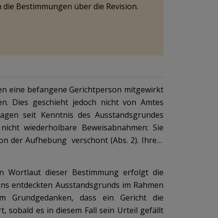
 die Bestimmungen über die Revision.
n eine befangene Gerichtperson mitgewirkt
en. Dies geschieht jedoch nicht von Amtes
agen seit Kenntnis des Ausstandsgrundes
r nicht wiederholbare Beweisabnahmen: Sie
von der Aufhebung verschont (
Abs. 2
). Ihrem
r freien Beweiswürdigung Rechnung getragen
echtskraft eines Entscheides entdeckt wird,
 Wortlaut dieser Bestimmung erfolgt die
mt mit den entsprechenden Bestimmungen des
rens entdeckten Ausstandsgrunds im Rahmen
dem Grundgedanken, dass ein Gericht die
, sobald es in diesem Fall sein Urteil gefällt