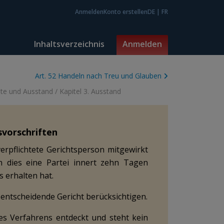
Anmelden
Konto erstellen
DE
|
FR
Inhaltsverzeichnis
Anmelden
Art. 52 Handeln nach Treu und Glauben
chte und Ausstand
/
Kapitel 3. Ausstand
svorschriften
rpflichtete Gerichtsperson mitgewirkt
n dies eine Partei innert zehn Tagen
 erhalten hat.
ntscheidende Gericht berücksichtigen.
es Verfahrens entdeckt
und steht kein