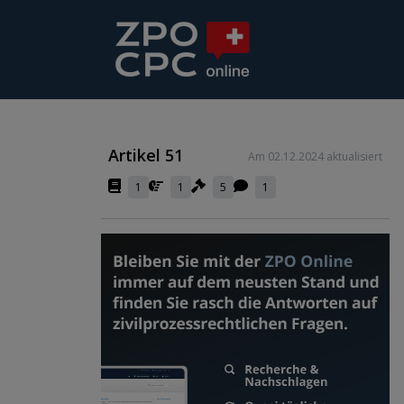
Artikel 51
Am 02.12.2024 aktualisiert
1
1
5
1