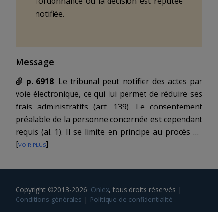
l’ordonnance ou la décision est réputée
notifiée.
Message
p. 6918
Le tribunal peut notifier des actes par
voie électronique
, ce qui lui permet de réduire ses
frais administratifs (
art. 139
). Le consentement
préalable de la personne concernée est cependant
requis (
al. 1
). Il se limite en principe au procès en
[
voir plus
]
cours. Mais il peut également avoir une portée
générale s’agissant par exemple d’avocats ayant à
faire régulièrement avec les autorités judiciaires.
La solution proposée est identique à
Copyright ©2013-2026
Onlex
, tous droits réservés
|
l’organisation judiciaire fédérale (
art. 60 LTF
). La
Conditions générales
|
Politique de confidentialité
notification par voie électronique est également