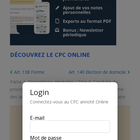
DÉCOUVREZ LE CPC ONLINE
Art. 138 Forme
Art. 140 Election de domicile
Partie 1. Dispositions générales
/
Titre 9. Conduite du
procès, actes de procédure et délais
/
Chapitre 2. Forme
Login
des actes de procédure
/
Section 4. Notification judiciaire
Connectez-vous au CPC annoté Online
E-mail
Art.
139
Notification par voie
électronique
Mot de passe