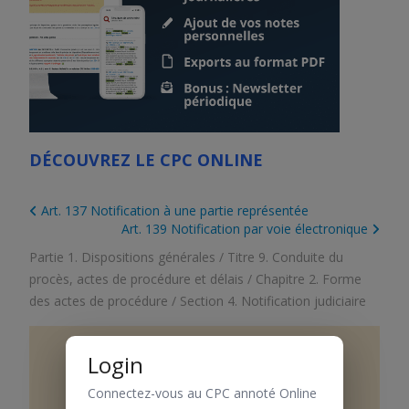
DÉCOUVREZ LE CPC ONLINE
Art. 137 Notification à une partie représentée
Art. 139 Notification par voie électronique
Partie 1. Dispositions générales
/
Titre 9. Conduite du
procès, actes de procédure et délais
/
Chapitre 2. Forme
des actes de procédure
/
Section 4. Notification judiciaire
Login
Art.
138
Forme
Connectez-vous au CPC annoté Online
1 Les citations, les ordonnances et les