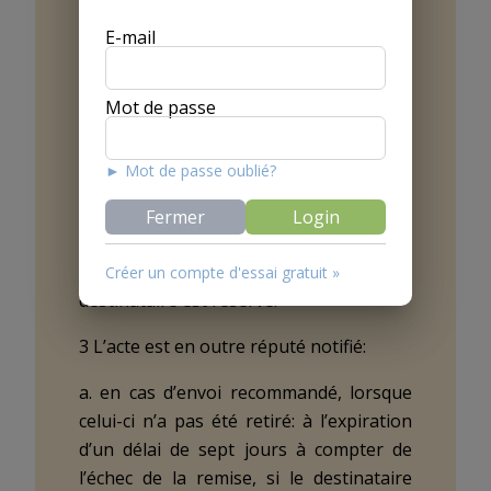
décisions sont notifiées par envoi
E-mail
recommandé ou d’une autre manière
contre accusé de réception.
Mot de passe
2 L’acte est réputé notifié lorsqu’il a été
remis au destinataire, à un de ses
► Mot de passe oublié?
employés ou à une personne de seize
ans au moins vivant dans le même
Fermer
Login
ménage. L’ordre donné par le tribunal
de notifier l’acte personnellement au
Créer un compte d'essai gratuit »
destinataire est réservé.
3 L’acte est en outre réputé notifié:
a. en cas d’envoi recommandé, lorsque
celui-ci n’a pas été retiré: à l’expiration
d’un délai de sept jours à compter de
l’échec de la remise, si le destinataire