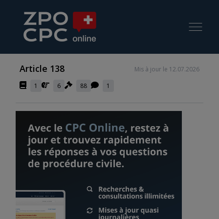
Article 138
Mis à jour le 12.07.2026
1
6
88
1