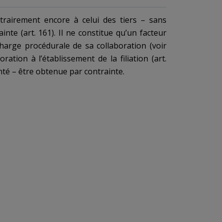
trairement encore à celui des tiers – sans
rainte (
art. 161
). Il ne constitue qu’un facteur
ndition d’être sans danger pour la santé – être obtenue par contrainte.