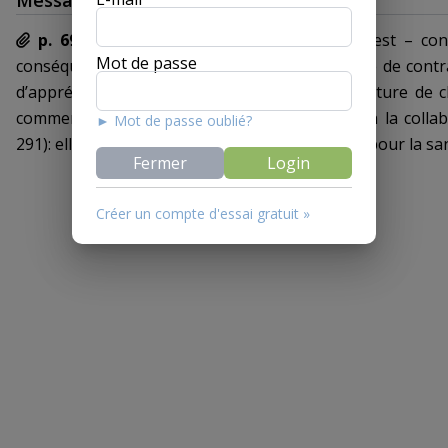
Message
p. 6926 s.
Le refus injustifié
d’une partie est – con
Mot de passe
conséquence disciplinaire ou pénale ni passible de cont
d’appréciation des preuves, en raison de la nature de charge procédurale de sa collaboration (voir
commentaire de l’art. 157). Seule fait exception la collaboration à l’établissement de la filiation (art.
► Mot de passe oublié?
291): elle peut – à co
Fermer
Login
Créer un compte d'essai gratuit »