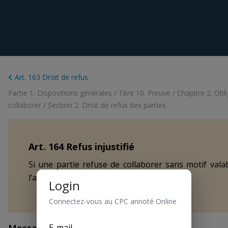
Art. 163 Droit de refus
Partie 1. Dispositions générales
/
Titre 10. Preuve
/
Chapitre 2. Obl
collaborer
/
Section 2. Droit de refus des parties
Art.
164
Refus injustifié
Si une partie refuse de collaborer sans motif valab
l’appréciation des preuves.
Login
Connectez-vous au CPC annoté Online
E-mail