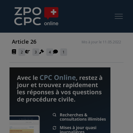
Article 26
Mis à jour le 11.05.2022
2
3
4
1