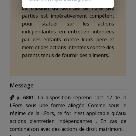
Le tribunal du domicile de l’une des
parties est impérativement compétent
pour statuer sur les actions
indépendantes en entretien intentées
par des enfants contre leurs père et
mère et des actions intentées contre des
parents tenus de fournir des aliments.
Message
p. 6881
La disposition reprend l’art. 17 de la
LFors sous une forme allégée. Comme sous le
régime de la LFors, ce for n’est applicable qu’aux
actions d’entretien
indépendantes
. En cas de
combinaison avec des actions de droit matrimonial