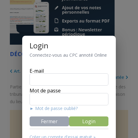
Login
DÉCOUVREZ LE CPC ONLINE
Connectez-vous au CPC annoté Online
E-mail
Art. 25 Constatation et contestation de la filiation
Art. 27 Prétentions de la mère non mariée
Partie 1. Dispositions générales
/
Titre 2. Compétence des
Mot de passe
tribunaux et récusation
/
Chapitre 2. Compétence à raison
du lieu
/
Section 3. Droit de la famille
► Mot de passe oublié?
Fermer
Login
Art.
26
Entretien et dette
alimentaire
Créer un compte d'essai gratuit »