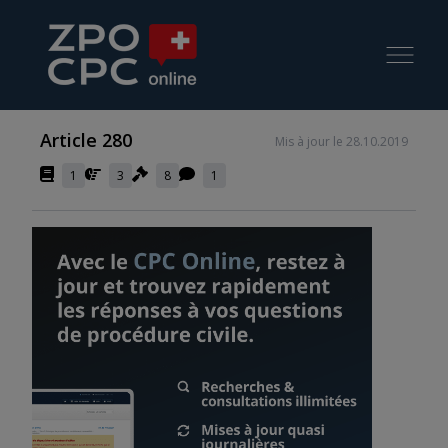
Article 280
Mis à jour le 28.10.2019
1
3
8
1