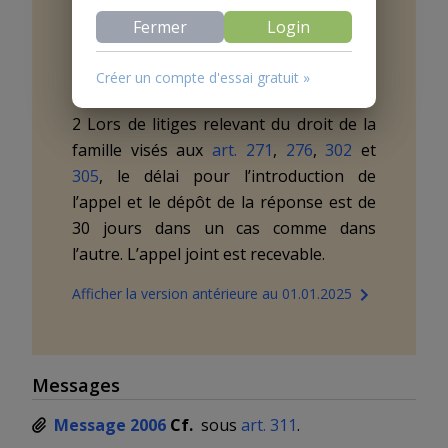
procédure sommaire, le délai pour
Fermer
Login
l’introduction de l’appel et le dépôt de la
réponse est de dix jours. L’appel joint
Créer un compte d'essai gratuit »
est irrecevable.
2 Lors de litiges relevant du droit de la
famille visés aux
art. 271
,
276
,
302
et
305
, le délai pour l’introduction de
l’appel et le dépôt de la réponse est de
30 jours dans un cas comme dans
l’autre. L’appel joint est recevable.
Afficher la version antérieure au 01.01.2025
Messages
Message 2006
Cf.
sous
art. 311
.