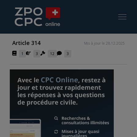
Article 314
Mis à jour le 28.12.2025
1
3
12
3