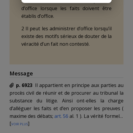
1 Le tribunal administre les preuves
d’office lorsque les faits doivent être
établis d’office.
2 Il peut les administrer d’office lorsqu’il
existe des motifs sérieux de douter de la
véracité d’un fait non contesté.
Message
p. 6923
Il appartient en principe aux parties au
procès civil de réunir et de procurer au tribunal la
substance du litige. Ainsi ont-elles la charge
d’alléguer les faits et d’en proposer les preuves (
maxime des débats;
art. 56
al. 1
). La vérité formelle
[
voir plus
]
lie en principe le tribunal aux faits admis par les
parties et en exclut la preuve contraire. Le système