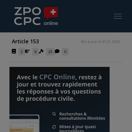
Article 153
Mis à jour le 07.01.2026
2
6
25
0