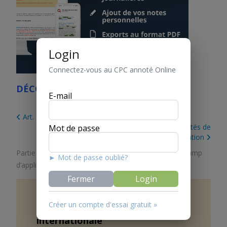
Login
Connectez-vous au CPC annoté Online
DÉCOUVREZ LE CPC ONLINE
E-mail
Art. 1 Objet
Art. 3 Organisation des tribunaux et des autorités de
Mot de passe
conciliation
Partie 1. Dispositions générales
/
Titre 1. Objet et champ
► Mot de passe oublié?
d’application
Fermer
Login
Créer un compte d'essai gratuit »
Art.
2
Causes de nature
internationale