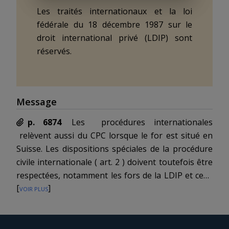
Les traités internationaux et la loi
fédérale du 18 décembre 1987 sur le
droit international privé (LDIP) sont
réservés.
Message
p. 6874
Les
procédures internationales
relèvent aussi du CPC lorsque le for est situé en
Suisse. Les dispositions spéciales de la procédure
civile internationale (
art. 2
) doivent toutefois être
respectées, notamment les fors de la LDIP et ceux
[
voir plus
]
de la convention de Lugano du 16 septembre 1988
concernant la compétence judiciaire et l’exécution
des décisions en matière civile et commerciale.