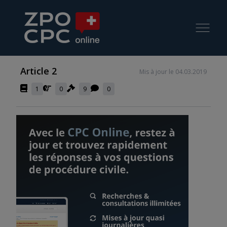
Article 2
Mis à jour le 04.03.2019
1
0
9
0