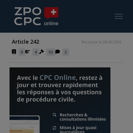
Article 242
Mis à jour le 28.06.2026
0
4
53
2