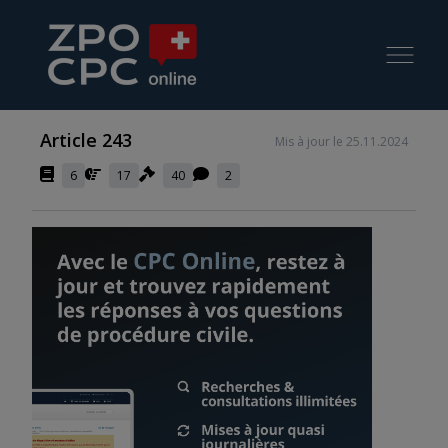
Article 243
Mis à jour le 25.11.2024
6
17
40
2