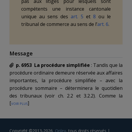
pas aux litiges pour lesquels sont
compétents une instance cantonale
unique au sens des
art. 5
et
8
ou le
tribunal de commerce au sens de l’
art. 6
.
Message
p. 6953
La procédure simplifiée
: Tandis que la
procédure ordinaire demeure réservée aux affaires
importantes, la procédure simplifiée – avec la
procédure sommaire – déterminera le
quotidien
des tribunaux
(voir ch. 2.2 et 3.2.2). Comme la
[
voir plus
]
procédure ordinaire, la procédure simplifiée est
précédée d’une tentative de conciliation (
art. 197
);
et comme elle, c’est une procédure
complète
car
elle ne connaît aucune limitation de preuves ou de
Copyright ©2013-2026
Onlex
, tous droits réservés
|