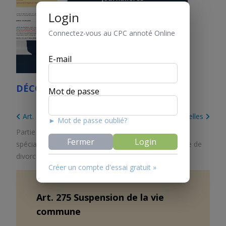
Login
Connectez-vous au CPC annoté Online
E-mail
DÉCOUVREZ LE CPC ONLINE
Mot de passe
Art. 274 Introduction
Art. 276 Mesures provisionnelles
► Mot de passe oublié?
Partie 2. Dispositions spéciales
/
Titre 6. Procédures
Fermer
Login
spéciales en droit matrimonial
/
Chapitre 2. Procédure de
divorce
/
Section 1. Dispositions générales
Créer un compte d'essai gratuit »
Art.
275
Suspension de la vie
commune