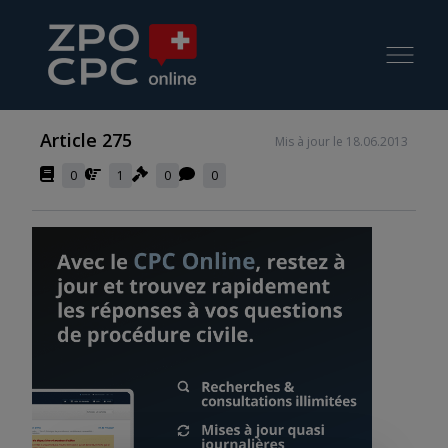
Article 275
Mis à jour le 18.06.2013
0
1
0
0