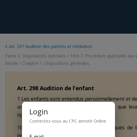
Art. 297 Audition des parents et médiation
Partie 2. Dispositions spéciales
/
Titre 7. Procédure applicable aux e
famille
/
Chapitre 1. Dispositions générales
Art.
298
Audition de l’enfant
1 Les enfants sont entendus personnellement et de
un tiers nommé à cet effet, pour autant que leur
Login
opposent pas.
Connectez-vous au CPC annoté Online
1bis Le recours à des moyens électroniques de t
interdit.
E-mail