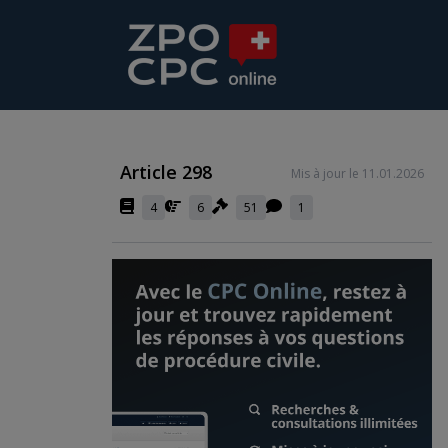
Article 298
Mis à jour le 11.01.2026
4
6
51
1