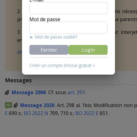
2 Lors de l’audition, seules les informations néces
Mot de passe
procès-verbal. Elles sont communiquées aux parents
3 L’enfant capable de discernement peut interje
► Mot de passe oublié?
entendu.
Fermer
Login
Afficher la version antérieure au 01.01.2025
Créer un compte d'essai gratuit »
Messages
Message 2006
Cf. sous
art. 297
.
Message 2020
Art. 298 al. 1bis: Modification non
E
690 s.;
BO 2022 N
709, 710 s.;
BO 2022 E
651.