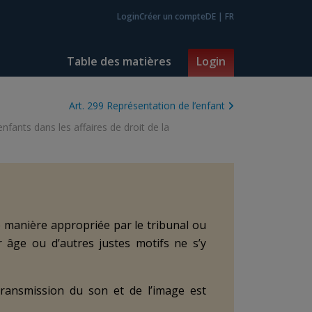
Login
Créer un compte
DE
|
FR
Table des matières
Login
Art. 299 Représentation de l’enfant
nfants dans les affaires de droit de la
 manière appropriée par le tribunal ou
 âge ou d’autres justes motifs ne s’y
ransmission du son et de l’image est