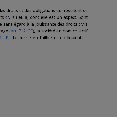
 des droits et des obligations qui résultent de
s civils
(
let. a
) dont elle est un aspect. Sont
e sans égard à la jouissance des droits civils
tage (
art. 712l CC
), la société en nom collectif
9 LP
), la masse en faillite et en liquidation