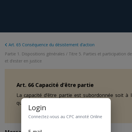
Art. 65 Conséquence du désistement d’action
Partie 1. Dispositions générales
/
Titre 5. Parties et participation d
et d’ester en justice
Art.
66
Capacité d’être partie
La capacité d’être partie est subordonnée soit à la
qualité de partie en vertu du droit fédéral.
Login
Connectez-vous au CPC annoté Online
E-mail