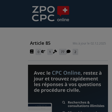
Article 85
Mis à jour le 02.12.2025
0
1
77
2