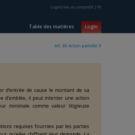
Login
Créer un compte
DE
|
FR
Table des matières
Login
Art. 86 Action partielle
uler d’entrée de cause le montant de sa
ée d’emblée, il peut intenter une action
leur minimale comme valeur litigieuse
tions requises fournies par les parties
pour qu’elles chiffrent leur demande. La