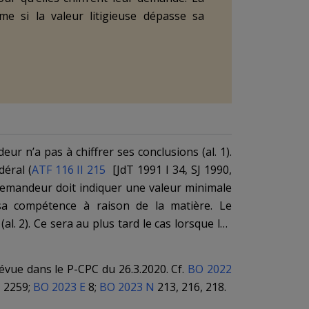
e si la valeur litigieuse dépasse sa
eur n’a pas à chiffrer ses conclusions (
al. 1
).
déral (
ATF 116 II 215
[JdT 1991 I 34, SJ 1990,
 demandeur doit indiquer une valeur minimale
 sa compétence à raison de la matière. Le
(
al. 2
). Ce sera au plus tard le cas lorsque les
de l’affaire, même s’il s’avère que la valeur
solution est plus économique que le renvoi de
révue dans le P-CPC du 26.3.2020. Cf.
BO 2022
s preuves ont déjà été administrées. Le projet
, 2259;
BO 2023 E
8;
BO 2023 N
213, 216, 218.
ion. L’
action échelonnée
, reconnue par la