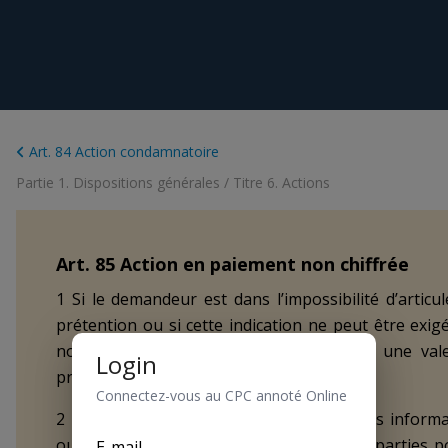
Art. 84 Action condamnatoire
Partie 1. Dispositions générales
/
Titre 6. Actions
Art.
85
Action en paiement non chiffrée
1 Si le demandeur est dans l’impossibilité d’artic
prétention ou si cette indication ne peut être exig
non chiffrée. Il doit cependant indiquer une va
Login
provisoire.
Connectez-vous au CPC annoté Online
2 Une fois les preuves administrées ou les informa
ou les tiers, le tribunal fixe un délai aux parties 
E-mail