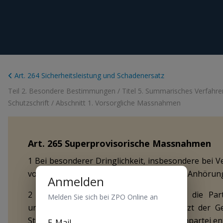
Art. 264 Sicherheitsleistung und Schadenersatz
Teil 2. Besondere Bestimmungen
/
Titel 5. Summarisches Verfahre
Schutzschrift
/
Abschnitt 1. Vorsorgliche Massnahmen
Art.
265
Superprovisorische Massnahmen
1 Bei besonderer Dringlichkeit, insbesondere bei V
vorsorgliche Massnahme sofort und ohne Anhörung
Anmelden
2 Mit der Anordnung lädt das Gericht die Part
Melden Sie sich bei ZPO Online an
unverzüglich stattzufinden hat, oder setzt der Ge
Stellungnahme. Nach Anhörung der Gegenpartei ents
E-Mail