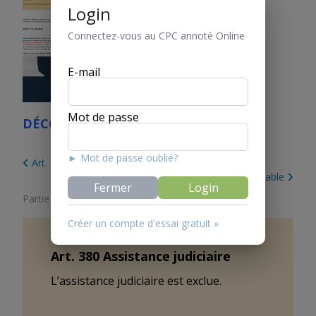
Login
Connectez-vous au CPC annoté Online
E-mail
Mot de passe
DÉCOUVREZ LE CPC ONLINE
► Mot de passe oublié?
Art. 379 Sûretés pour les dépens
Art. 381 Droit applicable
Fermer
Login
Partie 3. Arbitrage
/
Titre 5. Procédure arbitrale
Créer un compte d'essai gratuit »
Art.
380
Assistance judiciaire
L’assistance judiciaire est exclue.