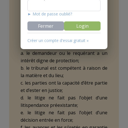
les demandes et les requêtes qui
► Mot de passe oublié?
satisfont aux conditions de recevabilité
de l’action.
Fermer
Login
2 Ces conditions sont notamment les
Créer un compte d'essai gratuit »
suivantes:
a. le demandeur ou le requérant a un
intérêt digne de protection;
b. le tribunal est compétent à raison de
la matière et du lieu;
c. les parties ont la capacité d’être partie
et d’ester en justice;
d. le litige ne fait pas l’objet d’une
litispendance préexistante;
e. le litige ne fait pas l’objet d’une
décision entrée en force;
f. les avances et les sûretés en garantie