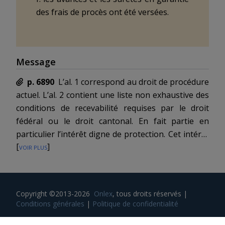
des frais de procès ont été versées.
Message
p. 6890
L’al. 1 correspond au droit de procédure
actuel. L’al. 2 contient une liste non exhaustive des
conditions de recevabilité requises par le droit
fédéral ou le droit cantonal. En fait partie en
particulier
l’intérêt digne de protection
. Cet intérêt
[
voir plus
]
peut être de fait ou de droit. Il ne se justifierait pas
que l’intérêt à recourir en matière civile au
Tribunal fédéral soit formulé différemment, plus
restrictivement que dans la procédure devant les
Copyright ©2013-2026
Onlex
, tous droits réservés
|
tribunaux cantonaux. La loi sur le Tribunal fédéral
Conditions générales
|
Politique de confidentialité
a de ce fait été adaptée (voir l’art. 76 P-LTF, ch. 2 de