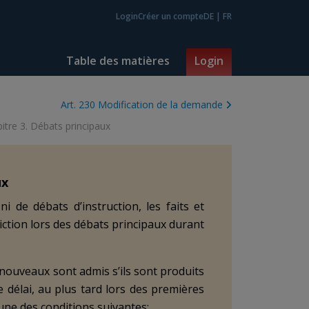
Login
Créer un compte
DE
|
FR
Table des matières
Login
Art. 230 Modification de la demande
itre 3. Débats principaux
ux
i de débats d’instruction, les faits et
tion lors des débats principaux durant
 nouveaux sont admis s’ils sont produits
de délai, au plus tard lors des premières
l’une des conditions suivantes: