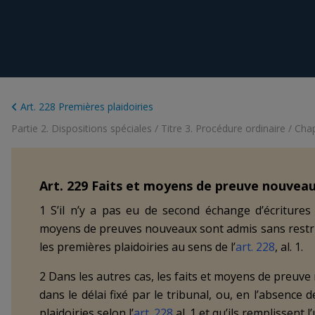
Art. 228 Premières plaidoiries
Partie 2. Dispositions spéciales
/
Titre 3. Procédure ordinaire
/
Chap
Art.
229
Faits et moyens de preuve nouvea
1 S’il n’y a pas eu de second échange d’écritures n
moyens de preuves nouveaux sont admis sans restric
les premières plaidoiries au sens de l’
art. 228
, al. 1.
2 Dans les autres cas, les faits et moyens de preuve
dans le délai fixé par le tribunal, ou, en l’absence 
plaidoiries selon l’
art. 228
al. 1 et qu’ils remplissent 