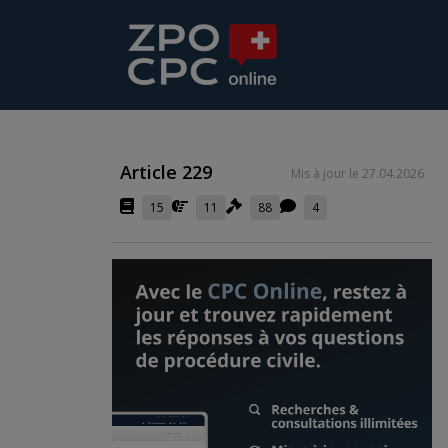
Article 229
Mis à jour le 27.04.2026
15
11
88
4