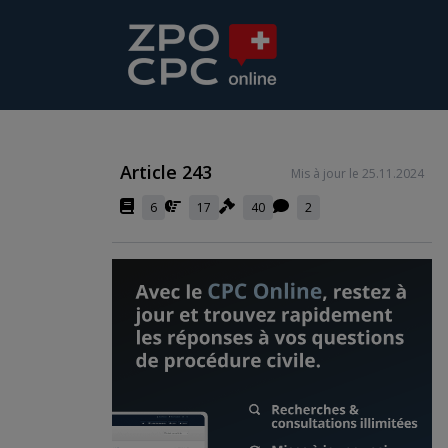
Article 243
Mis à jour le 25.11.2024
6
17
40
2