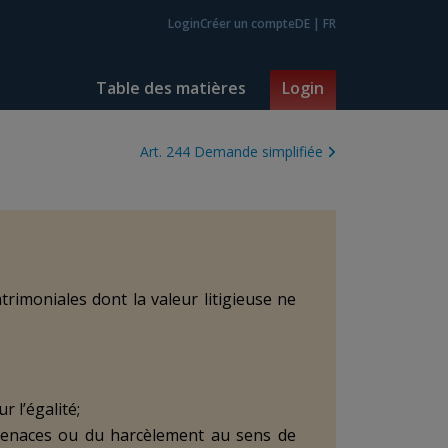
Login
Créer un compte
DE
|
FR
Table des matières
Login
Art. 244 Demande simplifiée
trimoniales dont la valeur litigieuse ne
r l’égalité;
 menaces ou du harcèlement au sens de