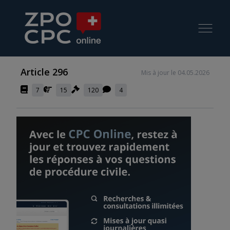
Article 296
Mis à jour le 04.05.2026
7
15
120
4