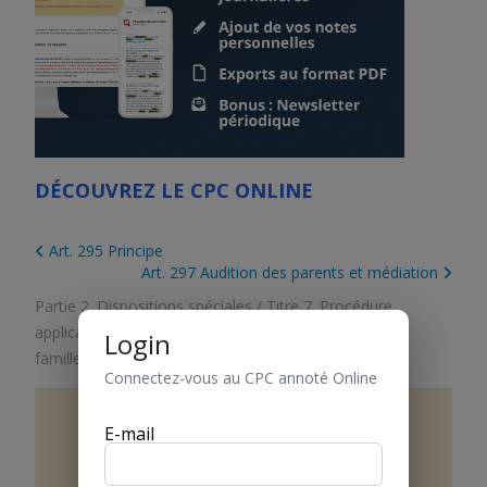
DÉCOUVREZ LE CPC ONLINE
Art. 295 Principe
Art. 297 Audition des parents et médiation
Partie 2. Dispositions spéciales
/
Titre 7. Procédure
applicable aux enfants dans les affaires de droit de la
Login
famille
/
Chapitre 1. Dispositions générales
Connectez-vous au CPC annoté Online
E-mail
Art.
296
Maxime inquisitoire et
maxime d’office