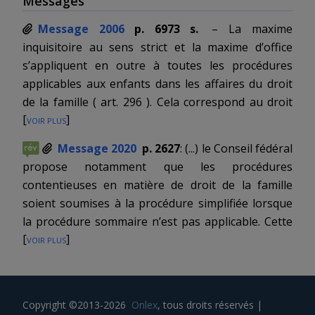
Messages
Message 2006
p. 6973 s.
– La
maxime
inquisitoire au sens strict et la maxime d’office
s’appliquent en outre à toutes les procédures
applicables aux enfants dans les affaires du droit
de la famille (
art. 296
). Cela correspond au droit
[
voir plus
]
actuel (voir en particulier les art. 133 et 145 CC) et à
la jurisprudence constante du Tribunal fédéral.
Message 2020
p. 2627
: (...) le Conseil fédéral
Avec la maxime inquisitoire au sens strict, le
propose notamment que les procédures
tribunal n’est pas lié par les conclusions des
contentieuses en matière de droit de la famille
parties et peut ordonner toute enquête nécessaire
soient soumises à la procédure simplifiée lorsque
ou utile en vue de l’établissement des faits
la procédure sommaire n’est pas applicable. Cette
déterminants. Le projet, dans sa version
[
voir plus
]
modification vise tant les procédures
allemande, utilise par ailleurs volontairement le
contentieuses de divorce (art. 288, al. 2, et 291, al. 3,
terme d’
Erforschung
(investigation) – et non pas
P-CPC) que toutes les procédures indépendantes
simplement celui de
Feststellung
(constatation; voir
concernant les enfants et leur entretien (art. 295 P-
par contre la maxime inquisitoire atténuée de l’
art.
Copyright ©2013-2026
Onlex
, tous droits réservés
|
CPC). Ces dernières seront régies par la maxime